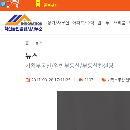
즐겨찾기
상가/사무실
아파트/주택
원ㆍ투ㆍ쓰리룸
홈
뉴스
뉴스
기획부동산/일반부동산/부동산컨설팅
2017-03-28 17:41:25
2107
기획부동산,일