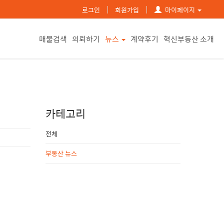
로그인
회원가입
마이페이지
매물검색
의뢰하기
뉴스
계약후기
혁신부동산 소개
카테고리
전체
부동산 뉴스