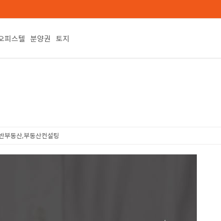
오피스텔
분양권
토지
반부동산,부동산컨설팅