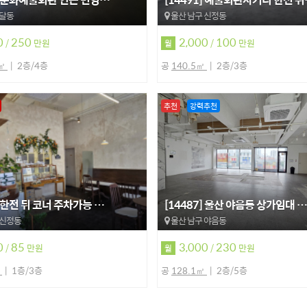
 달동
울산 남구 신정동
0
250
2,000
100
/
만원
/
만원
월
7㎡
2층/4층
공
140.5㎡
2층/3층
추천
강력추천
] 한전 뒤 코너 주차가능 …
[14487] 울산 야음동 상가임대 …
 신정동
울산 남구 야음동
0
85
3,000
230
/
만원
/
만원
월
㎡
1층/3층
공
128.1㎡
2층/5층