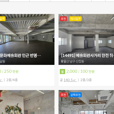
입주
추천
즉시입주
2] 문화예술회관 인근 번영…
[14491] 예술회관사거리 한전 
 달동
울산 남구 신정동
0
250
2,000
100
/
만원
/
만원
월
7㎡
2층/4층
공
140.5㎡
2층/3층
추천
강력추천