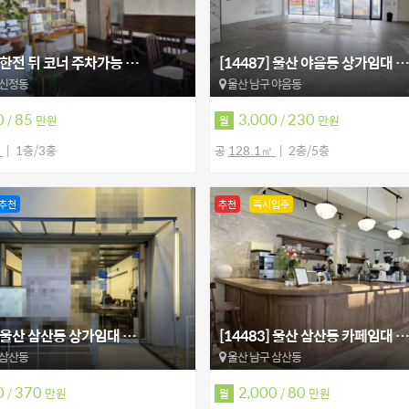
] 한전 뒤 코너 주차가능 …
[14487] 울산 야음동 상가임대 …
 신정동
울산 남구 야음동
0
85
3,000
230
/
만원
/
만원
월
㎡
1층/3층
공
128.1㎡
2층/5층
추천
추천
즉시입주
4] 울산 삼산동 상가임대 …
[14483] 울산 삼산동 카페임대 …
 삼산동
울산 남구 삼산동
0
370
2,000
80
/
만원
/
만원
월