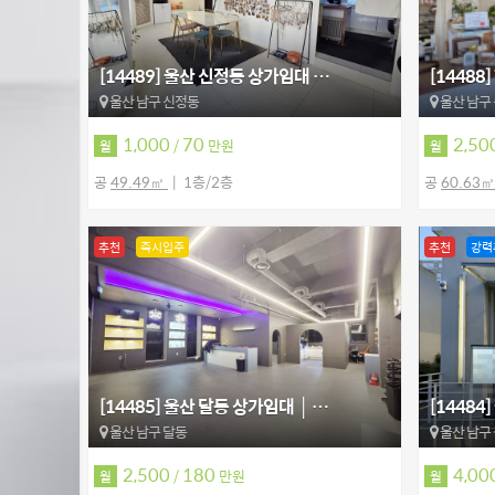
[14489] 울산 신정동 상가임대 …
[14488
울산 남구 신정동
울산 남구
1,000
70
2,50
/
만원
월
월
공
49.49㎡
1층/2층
공
60.63
추천
즉시입주
추천
강력
[14485] 울산 달동 상가임대 │ …
[1448
울산 남구 달동
울산 남구
2,500
180
4,00
/
만원
월
월