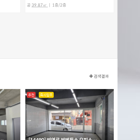
공
39.87㎡
1층/2층
검색결과
추천
즉시입주
뒤…
[14490] 번영로 레벤투스 오피스…