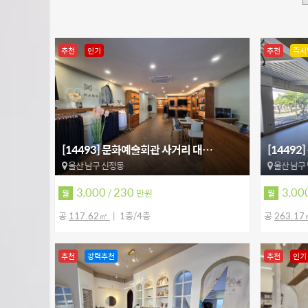
추천
인기
추천
즉시
[14493] 문화예술회관 사거리 대…
[1449
울산 남구 신정동
울산 남구
3,000
230
3,00
/
만원
월
월
공
117.62㎡
1층/4층
공
263.1
추천
강력추천
추천
인기