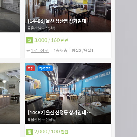
[14486] 울산 삼산동 상가임대 …
울산 남구 삼산동
3,000
160
/
만원
월
공
151.34㎡
1층/5층
침실3 /욕실1
추천
강력추천
[14482] 울산 신정동 상가임대 …
울산 남구 신정동
2,000
100
/
만원
월