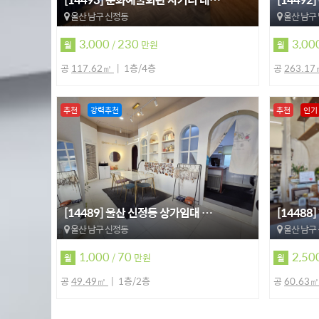
울산 남구 신정동
울산 남구
3,000
230
3,00
/
만원
월
월
공
117.62㎡
1층/4층
공
263.1
추천
강력추천
추천
인기
[14489] 울산 신정동 상가임대 …
[14488
울산 남구 신정동
울산 남구
1,000
70
2,50
/
만원
월
월
공
49.49㎡
1층/2층
공
60.63