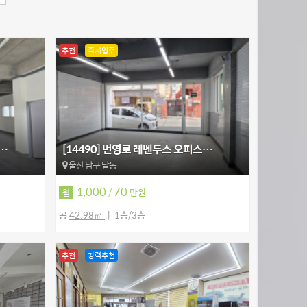
추천
즉시입주
뒤…
[14490] 번영로 레벤투스 오피스…
울산 남구 달동
1,000
70
/
만원
월
공
42.98㎡
1층/3층
추천
강력추천