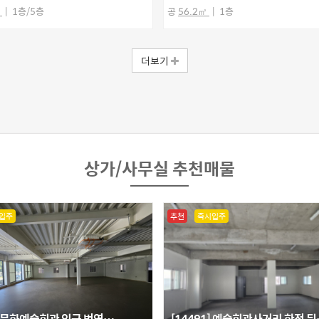
㎡
1층/5층
공
56.2㎡
1층
더보기
상가/사무실 추천매물
입주
추천
즉시입주
2] 문화예술회관 인근 번영…
[14491] 예술회관사거리 한전 