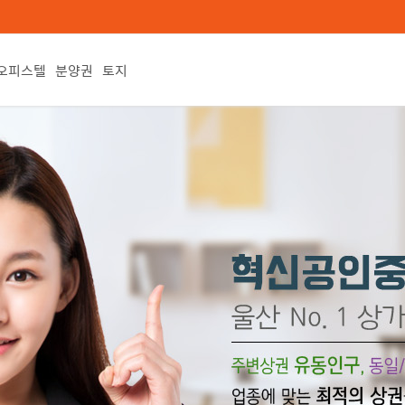
오피스텔
분양권
토지