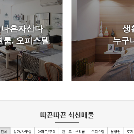
나혼자산다
생
원룸, 오피스텔
누구
따끈따끈 최신매물
전체
상가/사무실
아파트/주택
원ㆍ투ㆍ쓰리룸
오피스텔
분양권
토지