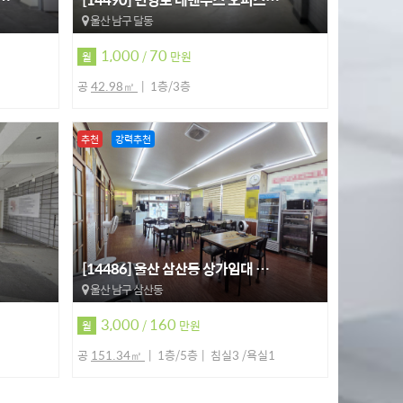
울산 남구 달동
1,000
70
/
만원
월
공
42.98㎡
1층/3층
추천
강력추천
[14486] 울산 삼산동 상가임대 …
울산 남구 삼산동
3,000
160
/
만원
월
공
151.34㎡
1층/5층
침실3 /욕실1