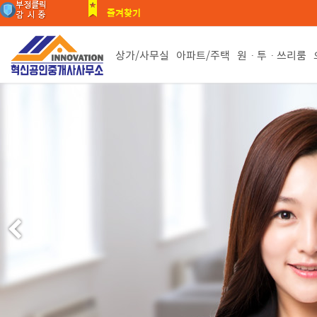
즐겨찾기
상가/사무실
아파트/주택
원ㆍ투ㆍ쓰리룸