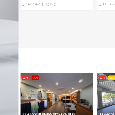
공
147.14㎡
3층/5층
공
115.7
추천
인기
추천
즉시
[14493] 문화예술회관 사거리 대…
[1449